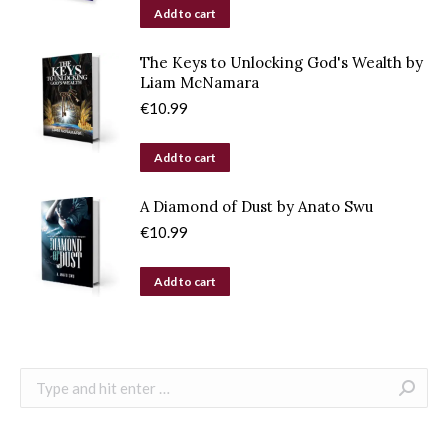
Add to cart
The Keys to Unlocking God's Wealth by
Liam McNamara
€
10.99
Add to cart
A Diamond of Dust by Anato Swu
€
10.99
Add to cart