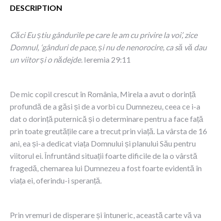
DESCRIPTION
Căci Eu știu gândurile pe care le am cu privire la voi’, zice
Domnul, ‘gânduri de pace, și nu de nenorocire, ca să vă dau
un viitor și o nădejde.
Ieremia 29:11
De mic copil crescut în România, Mirela a avut o dorință
profundă de a găsi și de a vorbi cu Dumnezeu, ceea ce i-a
dat o dorință puternică și o determinare pentru a face față
prin toate greutățile care a trecut prin viață. La vârsta de 16
ani, ea și-a dedicat viața Domnului și planului Său pentru
viitorul ei. Înfruntând situații foarte dificile de la o vârstă
fragedă, chemarea lui Dumnezeu a fost foarte evidentă în
viața ei, oferindu-i speranță.
Prin vremuri de disperare și întuneric, această carte vă va