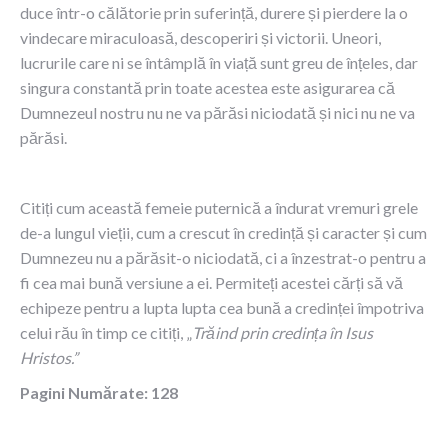
duce într-o călătorie prin suferință, durere și pierdere la o
vindecare miraculoasă, descoperiri și victorii. Uneori,
lucrurile care ni se întâmplă în viață sunt greu de înțeles, dar
singura constantă prin toate acestea este asigurarea că
Dumnezeul nostru nu ne va părăsi niciodată și nici nu ne va
părăsi.
Citiți cum această femeie puternică a îndurat vremuri grele
de-a lungul vieții, cum a crescut în credință și caracter și cum
Dumnezeu nu a părăsit-o niciodată, ci a înzestrat-o pentru a
fi cea mai bună versiune a ei. Permiteți acestei cărți să vă
echipeze pentru a lupta lupta cea bună a credinței împotriva
celui rău în timp ce citiți, „
Trăind prin credința în Isus
Hristos.”
Pagini Numărate: 128